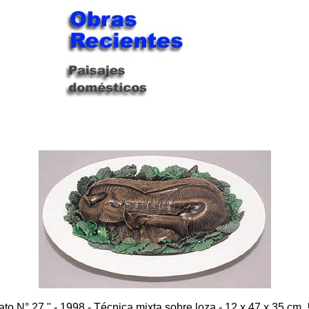
ato N° 27 " - 1998 - Técnica mixta sobre loza - 12 x 47 x 35 cm.